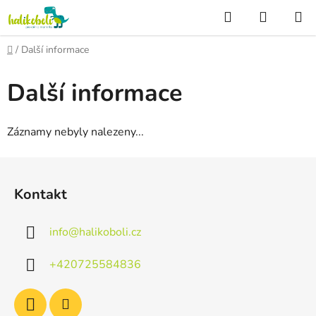
Přejít
Hledat
NÁKUP
na
KOŠÍK
obsah
Domů
/
Další informace
Další informace
Záznamy nebyly nalezeny...
Z
á
Kontakt
p
a
info
@
halikoboli.cz
t
í
+420725584836