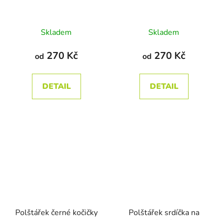
Průměrné
Skladem
Skladem
hodnocení
produktu
270 Kč
270 Kč
od
od
je
5,0
DETAIL
DETAIL
z
5
hvězdiček.
Polštářek černé kočičky
Polštářek srdíčka na