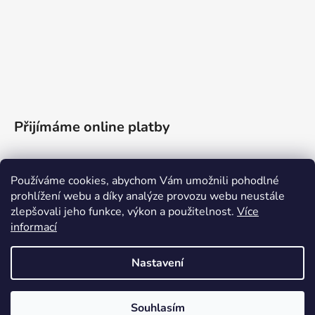
Přijímáme online platby
Používáme cookies, abychom Vám umožnili pohodlné
prohlížení webu a díky analýze provozu webu neustále
zlepšovali jeho funkce, výkon a použitelnost.
Více
informací
Nastavení
Kontakt
Souhlasím
Vytvořil Shoptet