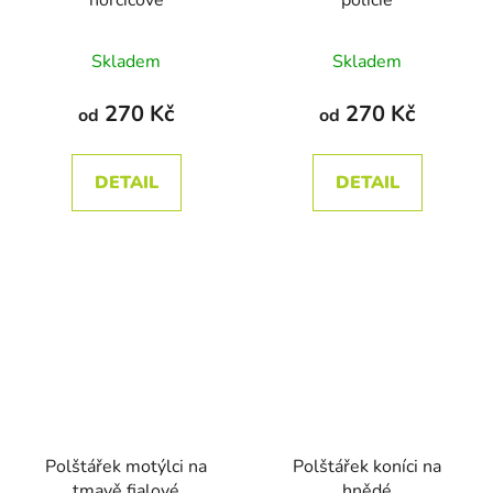
hořčicové
policie
Průměrné
Skladem
Skladem
hodnocení
produktu
270 Kč
270 Kč
od
od
je
5,0
DETAIL
DETAIL
z
5
hvězdiček.
Polštářek motýlci na
Polštářek koníci na
tmavě fialové
hnědé