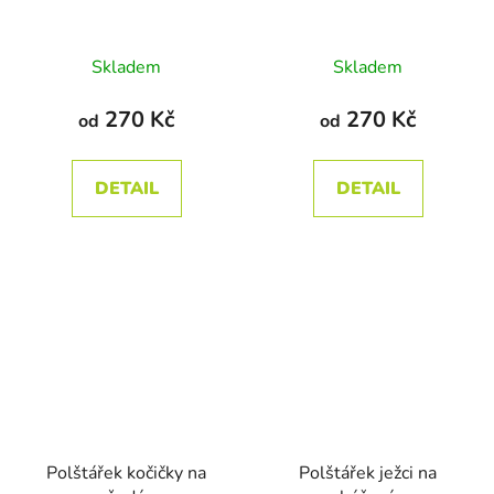
Průměrné
Skladem
Skladem
hodnocení
produktu
270 Kč
270 Kč
od
od
je
5,0
DETAIL
DETAIL
z
5
hvězdiček.
Polštářek kočičky na
Polštářek ježci na