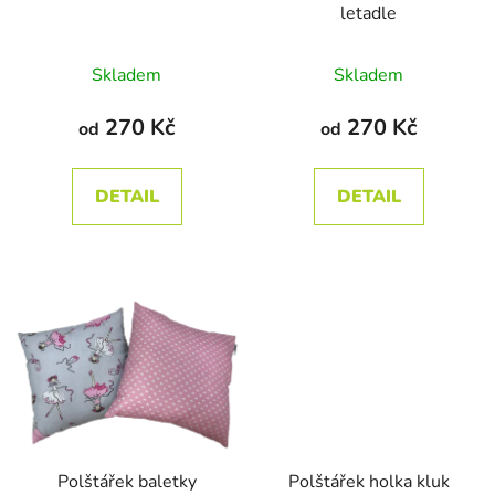
letadle
d
u
Průměrné
Průměrné
Skladem
Skladem
k
hodnocení
hodnocení
t
produktu
produktu
270 Kč
270 Kč
od
od
ů
je
je
5,0
5,0
DETAIL
DETAIL
z
z
5
5
hvězdiček.
hvězdiček.
Polštářek baletky
Polštářek holka kluk