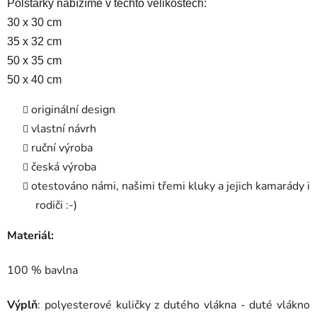
Polštářky nabízíme v těchto velikostech:
30 x 30 cm
35 x 32 cm
50 x 35 cm
50 x 40 cm
originální design
vlastní návrh
ruční výroba
česká výroba
otestováno námi, našimi třemi kluky a jejich kamarády i
rodiči :-)
Materiál:
100 % bavlna
Výplň
: polyesterové kuličky z dutého vlákna - duté vlákno