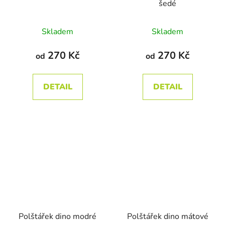
šedé
Průměrné
Průměrné
Skladem
Skladem
hodnocení
hodnocení
produktu
produktu
270 Kč
270 Kč
od
od
je
je
5,0
5,0
DETAIL
DETAIL
z
z
5
5
hvězdiček.
hvězdiček.
Polštářek dino modré
Polštářek dino mátové