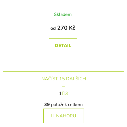
Průměrné
Skladem
hodnocení
produktu
270 Kč
od
je
5,0
DETAIL
z
5
hvězdiček.
NAČÍST 15 DALŠÍCH
S
1
t
3
r
O
á
39
položek celkem
v
n
l
k
NAHORU
á
o
d
v