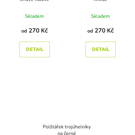
Průměrné
Průměrné
Skladem
Skladem
hodnocení
hodnocení
produktu
produktu
270 Kč
270 Kč
od
od
je
je
5,0
5,0
DETAIL
DETAIL
z
z
5
5
hvězdiček.
hvězdiček.
Polštářek trojúhelníky
na černé