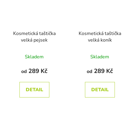
Kosmetická taštička
Kosmetická taštička
velká pejsek
velká koník
Průměrné
Průměrné
Skladem
Skladem
hodnocení
hodnocení
produktu
produktu
289 Kč
289 Kč
od
od
je
je
5,0
5,0
DETAIL
DETAIL
z
z
5
5
hvězdiček.
hvězdiček.