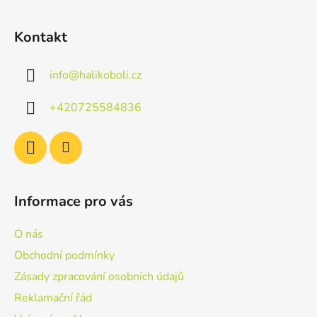
l
Z
á
á
d
Kontakt
p
a
a
c
info
@
halikoboli.cz
t
í
p
í
+420725584836
r
v
k
y
v
ý
Informace pro vás
p
i
O nás
s
u
Obchodní podmínky
Zásady zpracování osobních údajů
Reklamační řád