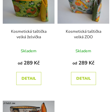
p
o
i
d
s
u
p
k
r
t
Kosmetická taštička
Kosmetická taštička
o
ů
velká želvička
velká ZOO
d
u
Průměrné
Průměrné
Skladem
Skladem
k
hodnocení
hodnocení
t
produktu
produktu
289 Kč
289 Kč
od
od
ů
je
je
5,0
5,0
DETAIL
DETAIL
z
z
5
5
hvězdiček.
hvězdiček.