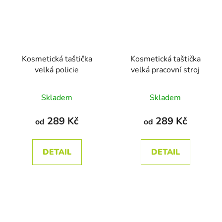
Kosmetická taštička
Kosmetická taštička
velká policie
velká pracovní stroj
Průměrné
Průměrné
Skladem
Skladem
hodnocení
hodnocení
produktu
produktu
289 Kč
289 Kč
od
od
je
je
5,0
5,0
DETAIL
DETAIL
z
z
5
5
hvězdiček.
hvězdiček.