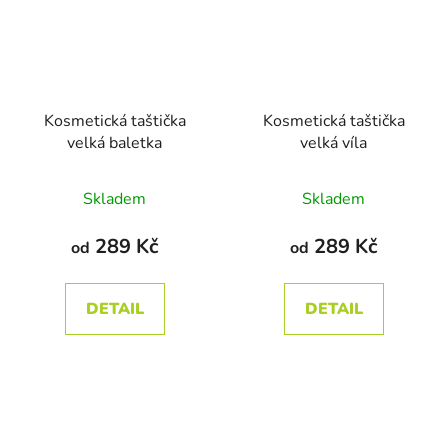
Kosmetická taštička
Kosmetická taštička
velká baletka
velká víla
Průměrné
Průměrné
Skladem
Skladem
hodnocení
hodnocení
produktu
produktu
289 Kč
289 Kč
od
od
je
je
5,0
5,0
DETAIL
DETAIL
z
z
5
5
hvězdiček.
hvězdiček.