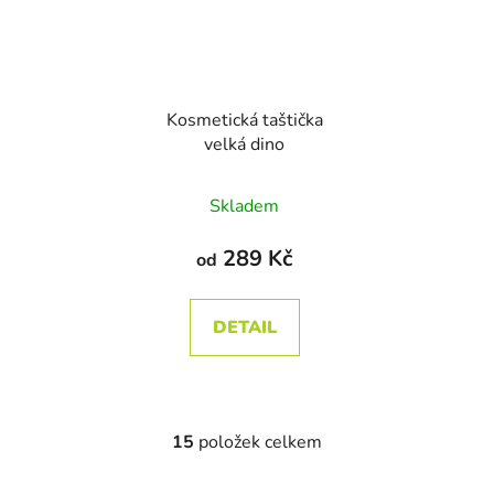
Kosmetická taštička
velká dino
Průměrné
Skladem
hodnocení
produktu
289 Kč
od
je
5,0
DETAIL
z
5
hvězdiček.
15
položek celkem
O
v