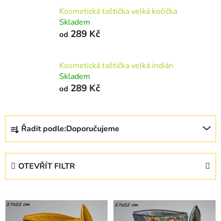
Kosmetická taštička velká kočička
Skladem
289 Kč
od
Kosmetická taštička velká indián
Skladem
289 Kč
od
Ř
Řadit podle:
Doporučujeme
a
z
e
OTEVŘÍT FILTR
n
í
V
p
ý
r