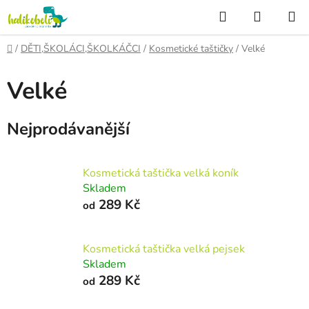
Přejít
Hledat
NÁKUP
na
KOŠÍK
obsah
Domů
/
DĚTI,ŠKOLÁCI,ŠKOLKÁČCI
/
Kosmetické taštičky
/
Velké
Velké
Nejprodávanější
Kosmetická taštička velká koník
Skladem
289 Kč
od
Kosmetická taštička velká pejsek
Skladem
289 Kč
od