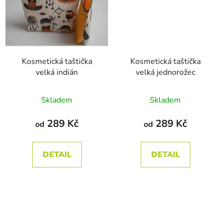
Kosmetická taštička
Kosmetická taštička
velká indián
velká jednorožec
Průměrné
Průměrné
Skladem
Skladem
hodnocení
hodnocení
produktu
produktu
289 Kč
289 Kč
od
od
je
je
5,0
5,0
DETAIL
DETAIL
z
z
5
5
hvězdiček.
hvězdiček.