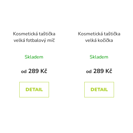
Kosmetická taštička
Kosmetická taštička
velká fotbalový míč
velká kočička
Průměrné
Průměrné
Skladem
Skladem
hodnocení
hodnocení
produktu
produktu
289 Kč
289 Kč
od
od
je
je
5,0
5,0
DETAIL
DETAIL
z
z
5
5
hvězdiček.
hvězdiček.