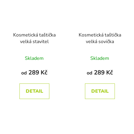
Kosmetická taštička
Kosmetická taštička
velká stavitel
velká sovička
Průměrné
Průměrné
Skladem
Skladem
hodnocení
hodnocení
produktu
produktu
289 Kč
289 Kč
od
od
je
je
5,0
5,0
DETAIL
DETAIL
z
z
5
5
hvězdiček.
hvězdiček.