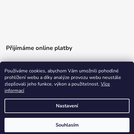
Přijímáme online platby
Používáme cookies, abychom Vám umožnili pohodlné
prohlížení webu a díky analýze provozu webu neustále
zlepšovali jeho funkce, výkon a použitelnost.
Více
informací
Nastavení
Kontakt
Souhlasím
Vytvořil Shoptet
Copyright 2026
Halikoboli.cz
. Všechna práva vyhrazena.