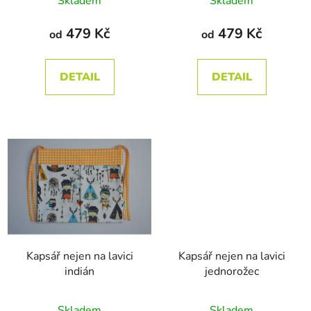
Skladem
Skladem
k
hodnocení
hodnocení
t
produktu
produktu
479 Kč
479 Kč
od
od
ů
je
je
5,0
5,0
DETAIL
DETAIL
z
z
5
5
hvězdiček.
hvězdiček.
Kapsář nejen na lavici
Kapsář nejen na lavici
indián
jednorožec
Průměrné
Skladem
Skladem