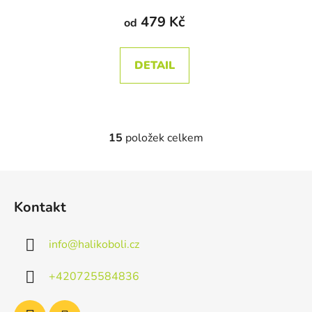
produktu
479 Kč
od
je
4,3
DETAIL
z
5
hvězdiček.
15
položek celkem
O
v
l
Z
á
á
d
Kontakt
p
a
a
c
info
@
halikoboli.cz
t
í
p
í
+420725584836
r
v