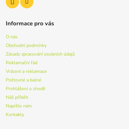
k
y
v
ý
Informace pro vás
p
i
O nás
s
u
Obchodní podmínky
Zásady zpracování osobních údajů
Reklamační řád
Vrácení a reklamace
Poštovné a balné
Prohlášení o shodě
Náš příběh
Napište nám
Kontakty