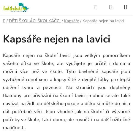
Přejít
Hledat
NÁKUP
na
KOŠÍK
obsah
Domů
/
DĚTI,ŠKOLÁCI,ŠKOLKÁČCI
/
Kapsáře
/
Kapsáře nejen na lavici
Kapsáře nejen na lavici
Kapsáře nejen na školní lavici jsou velkým pomocníkem
vašeho dítka ve škole, ale využijete je určitě i doma a
možná více než ve škole. Tyto bavlněné kapsáře jsou
vyztužené ronofixem a kapsy šité z dvojité látky pro lepší
udržení tvaru a pevnosti. Na stranách jsou doplněny
tkalouny pro přivázání na školní lavici, mohou se ale také
navázat na židli do dětského pokoje a dítko si může do nich
dát potřebné věci. Jsou vhodné jak na školní či výtvarné
potřeby ve škole, tak i doma, ale rovněž i na další užitečné
maličkosti.