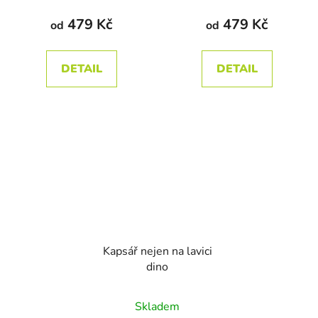
produktu
479 Kč
479 Kč
od
od
je
4,5
DETAIL
DETAIL
z
5
hvězdiček.
Kapsář nejen na lavici
dino
Průměrné
Skladem
hodnocení