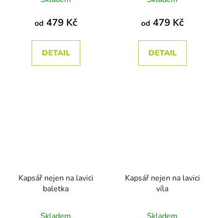
hodnocení
produktu
479 Kč
479 Kč
od
od
je
5,0
DETAIL
DETAIL
z
5
hvězdiček.
Kapsář nejen na lavici
Kapsář nejen na lavici
baletka
víla
Skladem
Skladem