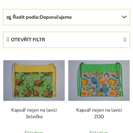
Ř
Řadit podle:
Doporučujeme
a
z
e
OTEVŘÍT FILTR
n
í
V
p
ý
r
p
o
i
d
s
u
p
k
r
t
Kapsář nejen na lavici
Kapsář nejen na lavici
o
ů
želvička
ZOO
d
u
Průměrné
Průměrné