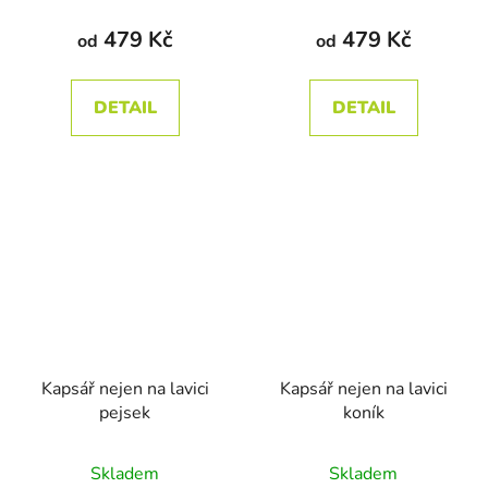
produktu
479 Kč
479 Kč
od
od
je
4,8
DETAIL
DETAIL
z
5
hvězdiček.
Kapsář nejen na lavici
Kapsář nejen na lavici
pejsek
koník
Průměrné
Skladem
Skladem
hodnocení