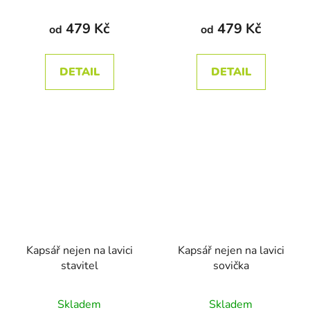
hodnocení
produktu
479 Kč
479 Kč
od
od
je
5,0
DETAIL
DETAIL
z
5
hvězdiček.
Kapsář nejen na lavici
Kapsář nejen na lavici
stavitel
sovička
Průměrné
Průměrné
Skladem
Skladem