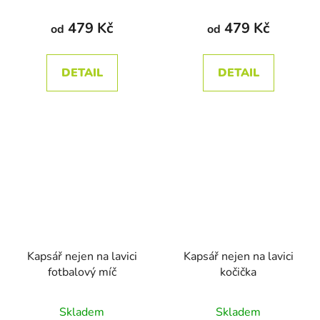
hodnocení
hodnocení
produktu
produktu
479 Kč
479 Kč
od
od
je
je
5,0
5,0
DETAIL
DETAIL
z
z
5
5
hvězdiček.
hvězdiček.
Kapsář nejen na lavici
Kapsář nejen na lavici
fotbalový míč
kočička
Průměrné
Skladem
Skladem
hodnocení