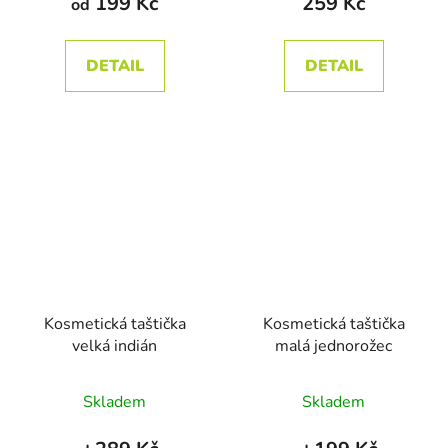
199 Kč
259 Kč
od
je
5,0
DETAIL
DETAIL
z
5
hvězdiček.
Kosmetická taštička
Kosmetická taštička
velká indián
malá jednorožec
Průměrné
Průměrné
Skladem
Skladem
hodnocení
hodnocení
produktu
produktu