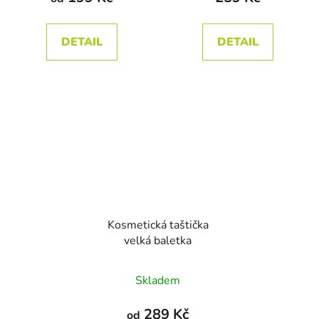
je
4,5
DETAIL
DETAIL
z
5
hvězdiček.
Kosmetická taštička
velká baletka
Průměrné
Skladem
hodnocení
produktu
289 Kč
od