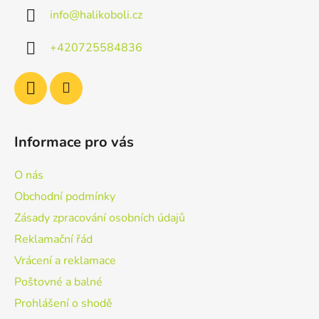
a
v
info
@
halikoboli.cz
t
k
í
y
+420725584836
v
ý
p
i
s
u
Informace pro vás
O nás
Obchodní podmínky
Zásady zpracování osobních údajů
Reklamační řád
Vrácení a reklamace
Poštovné a balné
Prohlášení o shodě