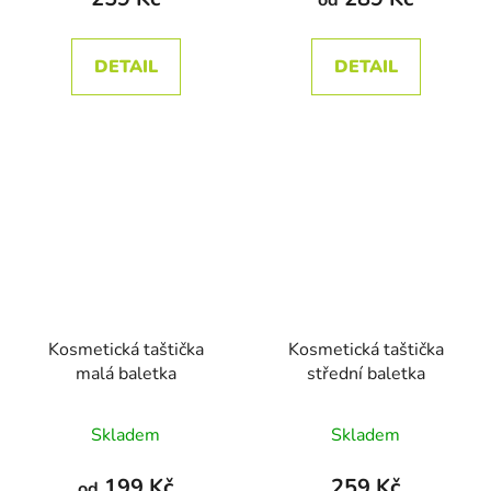
od
je
je
5,0
5,0
DETAIL
DETAIL
z
z
5
5
hvězdiček.
hvězdiček.
Kosmetická taštička
Kosmetická taštička
malá baletka
střední baletka
Průměrné
Skladem
Skladem
hodnocení
produktu
199 Kč
259 Kč
od