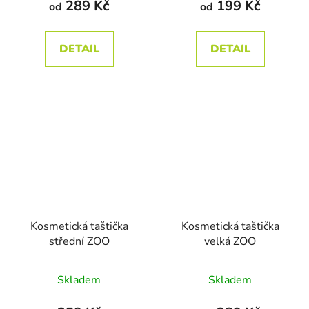
289 Kč
199 Kč
od
od
je
5,0
DETAIL
DETAIL
z
5
hvězdiček.
Kosmetická taštička
Kosmetická taštička
střední ZOO
velká ZOO
Průměrné
Průměrné
Skladem
Skladem
hodnocení
hodnocení
produktu
produktu