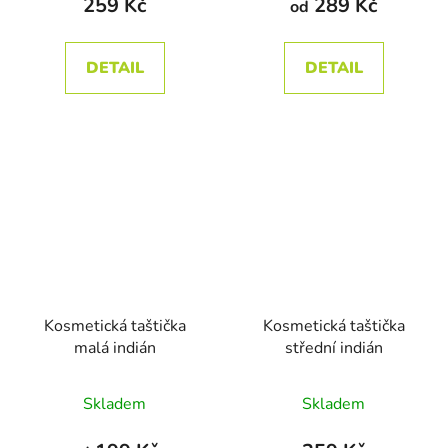
259 Kč
289 Kč
od
je
je
5,0
5,0
DETAIL
DETAIL
z
z
5
5
hvězdiček.
hvězdiček.
Kosmetická taštička
Kosmetická taštička
malá indián
střední indián
Průměrné
Skladem
Skladem
hodnocení
produktu