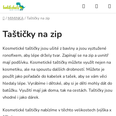
Přejít
Hledat
NÁKUP
na
KOŠÍK
obsah
Domů
/
MIMINKA
/
Taštičky na zip
Taštičky na zip
Kosmetické taštičky jsou ušité z bavlny a jsou vyztužené
ronofixem, aby lépe držely tvar. Zapínají se na zip a uvnitř
mají podšívku. Kosmetické taštičky můžete využít nejen na
kosmetiku, ale na spoustu dalších drobností. Můžete je
použít jako pořadače do kabelek a tašek, aby se vám věci
hledaly lépe. Vyrábíme i dětské, aby si je děti mohly dát do
batůžku. Využití mají jak doma, tak na cestách. Taštičky jsou
vhodné i jako dárek.
Kosmetické taštičky nabízíme v těchto velikostech (výška x