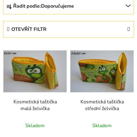
Ř
Řadit podle:
Doporučujeme
a
z
e
OTEVŘÍT FILTR
n
í
V
p
ý
r
p
o
i
d
s
u
p
k
r
t
Kosmetická taštička
Kosmetická taštička
o
ů
malá želvička
střední želvička
d
u
Průměrné
Průměrné
Skladem
Skladem
k
hodnocení
hodnocení
t