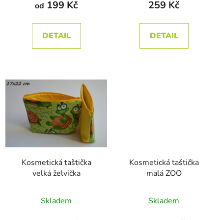
produktu
produktu
199 Kč
259 Kč
od
ů
je
je
5,0
5,0
DETAIL
DETAIL
z
z
5
5
hvězdiček.
hvězdiček.
Kosmetická taštička
Kosmetická taštička
velká želvička
malá ZOO
Průměrné
Skladem
Skladem
hodnocení
produktu