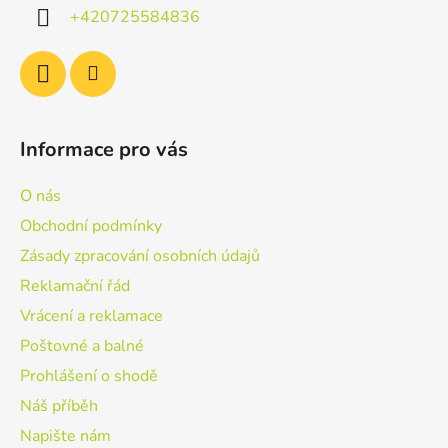
í
+420725584836
Informace pro vás
O nás
Obchodní podmínky
Zásady zpracování osobních údajů
Reklamační řád
Vrácení a reklamace
Poštovné a balné
Prohlášení o shodě
Náš příběh
Napište nám