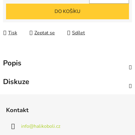
Měrná cena:
DO KOŠÍKU
Tisk
Zeptat se
Sdílet
Popis
Diskuze
Z
á
Kontakt
p
a
info
@
halikoboli.cz
t