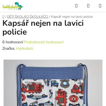
Přejít
Hledat
NÁKUP
na
KOŠÍK
obsah
Domů
/
DĚTI,ŠKOLÁCI,ŠKOLKÁČCI
/
Kapsář nejen na lavici policie
Kapsář nejen na lavici
policie
Průměrné
6 hodnocení
Podrobnosti hodnocení
hodnocení
Značka:
Halikoboli
produktu
je
5,0
z
5
hvězdiček.