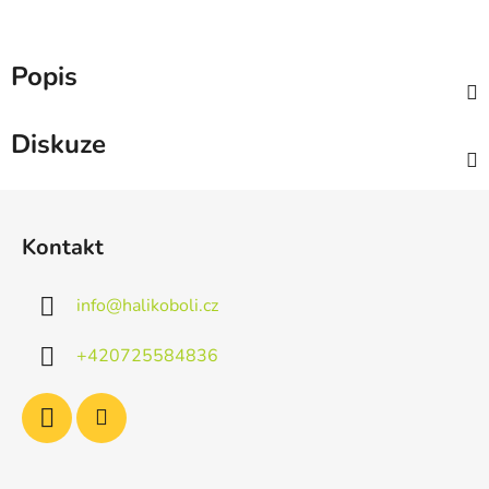
Popis
Diskuze
Z
á
Kontakt
p
a
info
@
halikoboli.cz
t
í
+420725584836