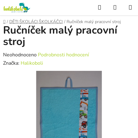
Přejít
Hledat
NÁKUP
na
KOŠÍK
obsah
Domů
/
DĚTI,ŠKOLÁCI,ŠKOLKÁČCI
/
Ručníček malý pracovní stroj
Ručníček malý pracovní
stroj
Průměrné
Neohodnoceno
Podrobnosti hodnocení
hodnocení
Značka:
Halikoboli
produktu
je
0,0
z
5
hvězdiček.