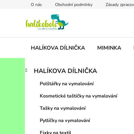
Přejít
O nás
Obchodní podmínky
Zásady zpracov
na
obsah
HALÍKOVA DÍLNIČKA
MIMINKA
P
K
Přeskočit
HALÍKOVA DÍLNIČKA
a
kategorie
o
t
s
Polštářky na vymalování
e
t
g
Kosmetické taštičky na vymalování
r
o
a
r
Tašky na vymalování
i
n
e
n
Pytlíčky na vymalování
í
Fixky na textil