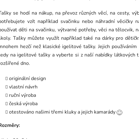
5
hvězdiček.
Tašky se hodí na nákup, na převoz různých věcí, na cesty, vý
potřebujete vzít například svačinku nebo náhradní věcičky
používat děti na svačinku, výtvarné potřeby, věci na tělocvik, 
školy. Tašky můžete využít například také na dárky pro dětič
mnohem hezčí než klasické igelitové tašky. Jejich používáním 
tedy na igelitové tašky a vyberte si z naší nabídky látkových 
rozšířené dno.
originální design
vlastní návrh
ruční výroba
česká výroba
otestováno našimi třemi kluky a jejich kamarády
Rozměry: