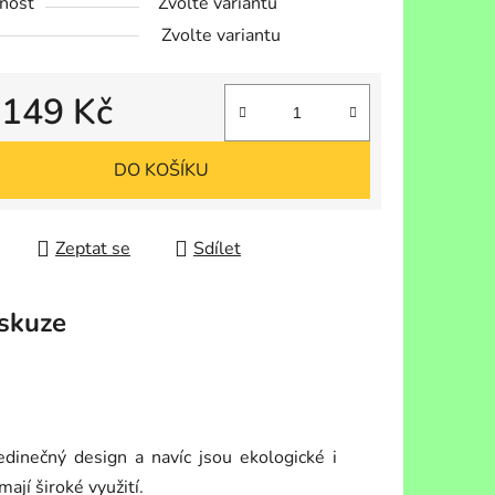
nost
Zvolte variantu
ek.
Zvolte variantu
d
149 Kč
 cena:
DO KOŠÍKU
Zeptat se
Sdílet
skuze
jedinečný design a navíc jsou ekologické i
ají široké využití.