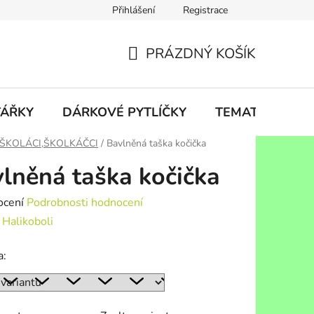
Přihlášení
Registrace
Poštovné a balné
Prohlášení o shodě
Náš příběh
PRÁZDNÝ KOŠÍK
NÁKUPNÍ
KOŠÍK
TÁŘKY
DÁRKOVÉ PYTLÍČKY
TEMATICKÉ VÝ
,ŠKOLÁCI,ŠKOLKÁČCI
/
Bavlněná taška kočička
lněná taška kočička
né
ocení
Podrobnosti hodnocení
ení
:
Halikoboli
tu
a: