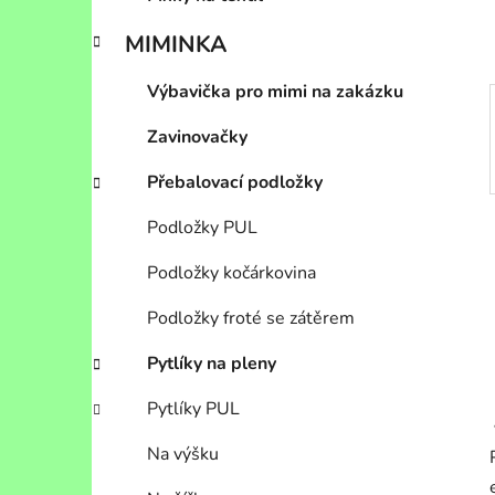
p
a
MIMINKA
n
Výbavička pro mimi na zakázku
e
l
Zavinovačky
Přebalovací podložky
Podložky PUL
Podložky kočárkovina
Podložky froté se zátěrem
Pytlíky na pleny
Pytlíky PUL
Na výšku