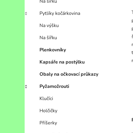
Na šířku
Pytlíky kočárkovina
Na výšku
Na šířku
Plenkovníky
Kapsáře na postýlku
Obaly na očkovací průkazy
Pyžamožrouti
Klučíci
Holčičky
Příšerky