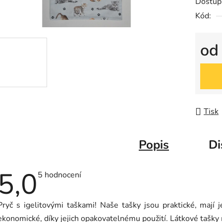
5
Dostup
hvězdič
Kód:
o
Měrná
Tisk
Popis
Di
5,0
Průměrné
5 hodnocení
hodnocení
produktu
je
Pryč s igelitovými taškami! Naše tašky jsou praktické, mají 
5,0
z
ekonomické, díky jejich opakovatelnému použití. Látkové tašky m