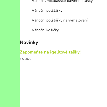
Vánoční/Mikulášské bavlněné tašky
Vánoční polštářky
Vánoční polštářky na vymalování
Vánoční košíčky
Novinky
Zapomeňte na igelitové tašky!
1.5.2022