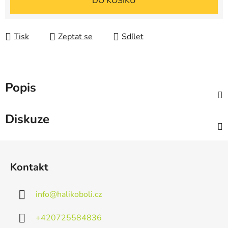
DO KOŠÍKU
Tisk
Zeptat se
Sdílet
Popis
Diskuze
Z
á
Kontakt
p
a
info
@
halikoboli.cz
t
í
+420725584836