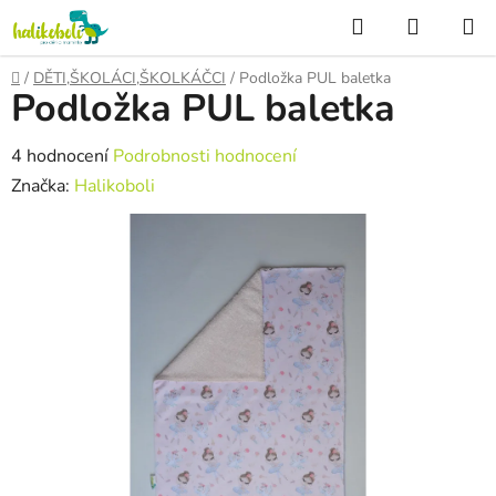
Přejít
Hledat
NÁKUP
na
KOŠÍK
obsah
Domů
/
DĚTI,ŠKOLÁCI,ŠKOLKÁČCI
/
Podložka PUL baletka
Podložka PUL baletka
Průměrné
4 hodnocení
Podrobnosti hodnocení
hodnocení
Značka:
Halikoboli
produktu
je
5,0
z
5
hvězdiček.