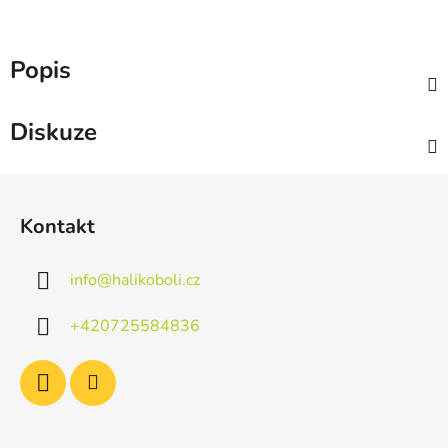
Popis
Diskuze
Z
á
Kontakt
p
a
info
@
halikoboli.cz
t
í
+420725584836