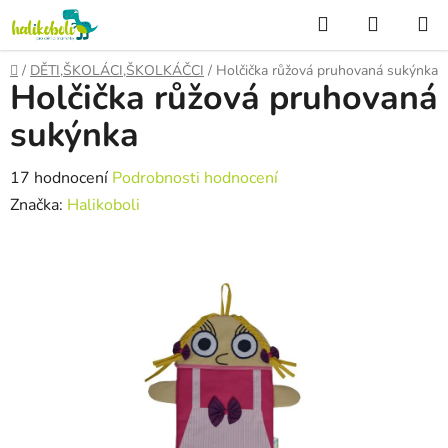
Přejít
Hledat
NÁKUP
na
KOŠÍK
obsah
Domů
/
DĚTI,ŠKOLÁCI,ŠKOLKÁČCI
/
Holčička růžová pruhovaná sukýnka
Holčička růžová pruhovaná
sukýnka
Průměrné
17 hodnocení
Podrobnosti hodnocení
hodnocení
Značka:
Halikoboli
produktu
je
5,0
z
5
hvězdiček.