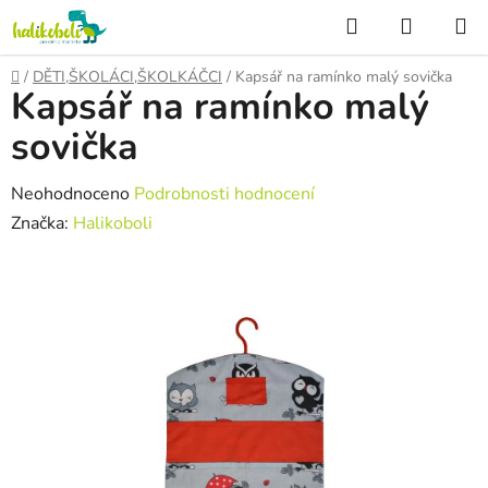
Přejít
Hledat
NÁKUP
na
KOŠÍK
obsah
Domů
/
DĚTI,ŠKOLÁCI,ŠKOLKÁČCI
/
Kapsář na ramínko malý sovička
Kapsář na ramínko malý
sovička
Průměrné
Neohodnoceno
Podrobnosti hodnocení
hodnocení
Značka:
Halikoboli
produktu
je
0,0
z
5
hvězdiček.