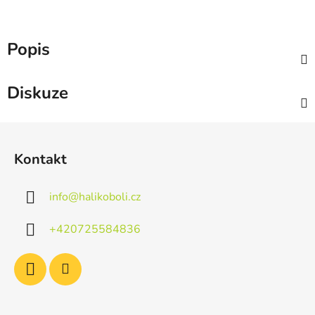
Popis
Diskuze
Z
á
Kontakt
p
a
info
@
halikoboli.cz
t
í
+420725584836