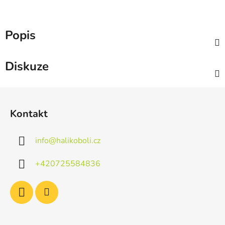
Popis
Diskuze
Z
á
Kontakt
p
a
info
@
halikoboli.cz
t
í
+420725584836