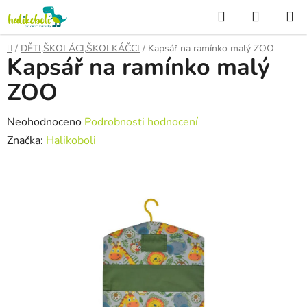
Přejít
Hledat
NÁKUP
na
KOŠÍK
obsah
Domů
/
DĚTI,ŠKOLÁCI,ŠKOLKÁČCI
/
Kapsář na ramínko malý ZOO
Kapsář na ramínko malý
ZOO
Průměrné
Neohodnoceno
Podrobnosti hodnocení
hodnocení
Značka:
Halikoboli
produktu
je
0,0
z
5
hvězdiček.