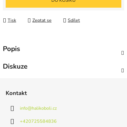
DO KOŠÍKU
Tisk
Zeptat se
Sdílet
Popis
Diskuze
Z
á
Kontakt
p
a
info
@
halikoboli.cz
t
í
+420725584836