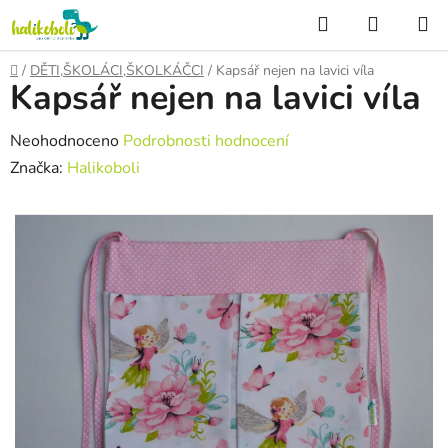
Přejít
Hledat
NÁKUP
na
KOŠÍK
obsah
Domů
/
DĚTI,ŠKOLÁCI,ŠKOLKÁČCI
/
Kapsář nejen na lavici víla
Kapsář nejen na lavici víla
Průměrné
Neohodnoceno
Podrobnosti hodnocení
hodnocení
Značka:
Halikoboli
produktu
je
0,0
z
5
hvězdiček.