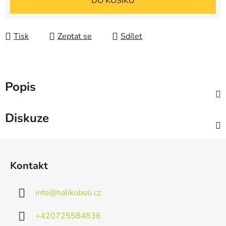
DO KOŠÍKU
Tisk
Zeptat se
Sdílet
Popis
Diskuze
Z
á
Kontakt
p
a
info
@
halikoboli.cz
t
í
+420725584836