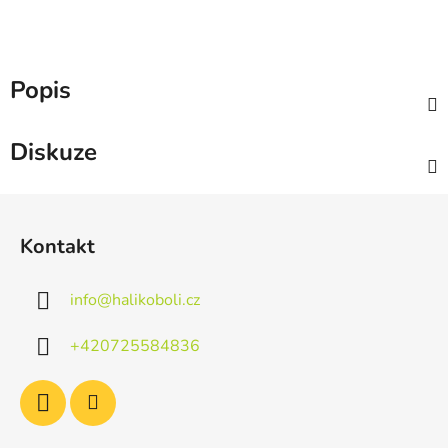
Popis
Diskuze
Z
á
Kontakt
p
a
info
@
halikoboli.cz
t
í
+420725584836