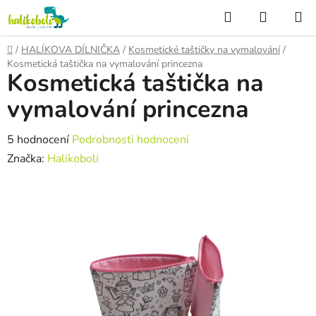
Přejít
Hledat
NÁKUP
na
KOŠÍK
obsah
Domů
/
HALÍKOVA DÍLNIČKA
/
Kosmetické taštičky na vymalování
/
Kosmetická taštička na vymalování princezna
Kosmetická taštička na
vymalování princezna
Průměrné
5 hodnocení
Podrobnosti hodnocení
hodnocení
Značka:
Halikoboli
produktu
je
5,0
z
5
hvězdiček.