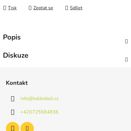
Tisk
Zeptat se
Sdílet
Popis
Diskuze
Z
á
Kontakt
p
a
info
@
halikoboli.cz
t
í
+420725584836