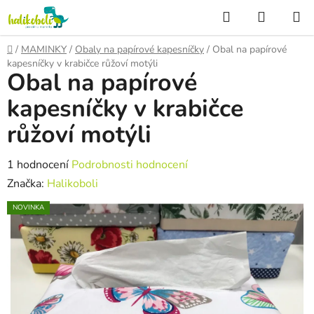
Přejít
Hledat
NÁKUP
na
KOŠÍK
obsah
Domů
/
MAMINKY
/
Obaly na papírové kapesníčky
/
Obal na papírové
kapesníčky v krabičce růžoví motýli
Obal na papírové
kapesníčky v krabičce
růžoví motýli
Průměrné
1 hodnocení
Podrobnosti hodnocení
hodnocení
Značka:
Halikoboli
produktu
NOVINKA
je
5,0
z
5
hvězdiček.