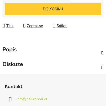
Měrná cena:
DO KOŠÍKU
Tisk
Zeptat se
Sdílet
Popis
Diskuze
Z
á
Kontakt
p
a
info
@
halikoboli.cz
t