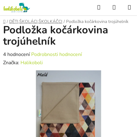
Přejít
Hledat
NÁKUP
na
KOŠÍK
obsah
Domů
/
DĚTI,ŠKOLÁCI,ŠKOLKÁČCI
/
Podložka kočárkovina trojúhelník
Podložka kočárkovina
trojúhelník
Průměrné
4 hodnocení
Podrobnosti hodnocení
hodnocení
Značka:
Halikoboli
produktu
je
5,0
z
5
hvězdiček.