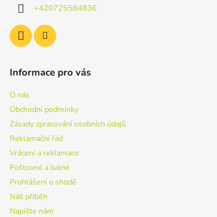
í
+420725584836
Informace pro vás
O nás
Obchodní podmínky
Zásady zpracování osobních údajů
Reklamační řád
Vrácení a reklamace
Poštovné a balné
Prohlášení o shodě
Náš příběh
Napište nám