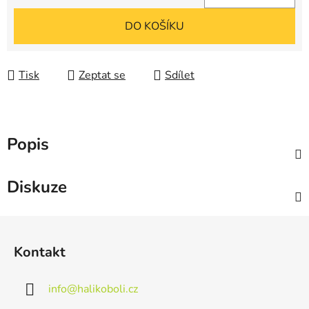
Měrná cena:
DO KOŠÍKU
Tisk
Zeptat se
Sdílet
Popis
Diskuze
Z
á
Kontakt
p
a
info
@
halikoboli.cz
t