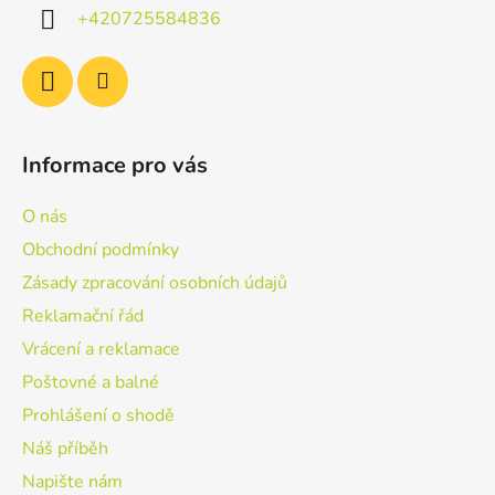
í
+420725584836
Informace pro vás
O nás
Obchodní podmínky
Zásady zpracování osobních údajů
Reklamační řád
Vrácení a reklamace
Poštovné a balné
Prohlášení o shodě
Náš příběh
Napište nám