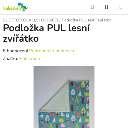
Přejít
Hledat
NÁKUP
na
KOŠÍK
obsah
Domů
/
DĚTI,ŠKOLÁCI,ŠKOLKÁČCI
/
Podložka PUL lesní zvířátko
Podložka PUL lesní
zvířátko
Průměrné
8 hodnocení
Podrobnosti hodnocení
hodnocení
Značka:
Halikoboli
produktu
je
5,0
z
5
hvězdiček.