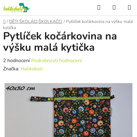
Přejít
Hledat
NÁKUP
na
KOŠÍK
obsah
Domů
/
DĚTI,ŠKOLÁCI,ŠKOLKÁČCI
/
Pytlíček kočárkovina na výšku malá
kytička
Pytlíček kočárkovina na
výšku malá kytička
Průměrné
2 hodnocení
Podrobnosti hodnocení
hodnocení
Značka:
Halikoboli
produktu
je
5,0
z
5
hvězdiček.