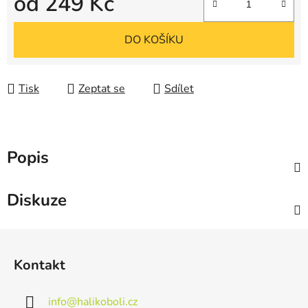
od
249 Kč
Měrná cena:
DO KOŠÍKU
Tisk
Zeptat se
Sdílet
Popis
Diskuze
Z
á
Kontakt
p
a
info
@
halikoboli.cz