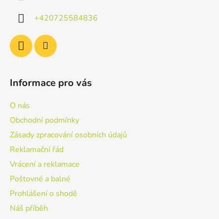
t
í
+420725584836
Informace pro vás
O nás
Obchodní podmínky
Zásady zpracování osobních údajů
Reklamační řád
Vrácení a reklamace
Poštovné a balné
Prohlášení o shodě
Náš příběh