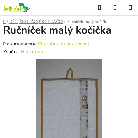
Přejít
Hledat
NÁKUP
na
KOŠÍK
obsah
Domů
/
DĚTI,ŠKOLÁCI,ŠKOLKÁČCI
/
Ručníček malý kočička
Ručníček malý kočička
Průměrné
Neohodnoceno
Podrobnosti hodnocení
hodnocení
Značka:
Halikoboli
produktu
je
0,0
z
5
hvězdiček.