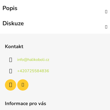
Popis
Diskuze
Z
á
Kontakt
p
a
info
@
halikoboli.cz
t
í
+420725584836
Informace pro vás