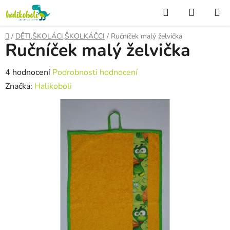
Přejít
Hledat
NÁKUP
na
KOŠÍK
obsah
Domů
/
DĚTI,ŠKOLÁCI,ŠKOLKÁČCI
/
Ručníček malý želvička
Ručníček malý želvička
Průměrné
4 hodnocení
Podrobnosti hodnocení
hodnocení
Značka:
Halikoboli
produktu
je
5,0
z
5
hvězdiček.