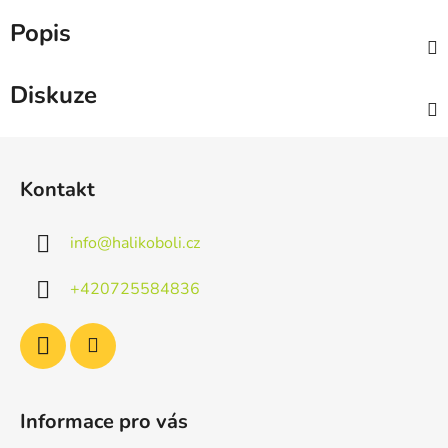
Popis
Diskuze
Z
á
Kontakt
p
a
info
@
halikoboli.cz
t
í
+420725584836
Informace pro vás