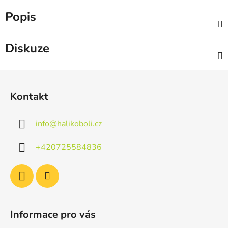
Popis
Diskuze
Z
á
Kontakt
p
a
info
@
halikoboli.cz
t
í
+420725584836
Informace pro vás