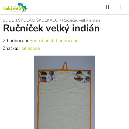
Přejít
Hledat
NÁKUP
na
KOŠÍK
obsah
Domů
/
DĚTI,ŠKOLÁCI,ŠKOLKÁČCI
/
Ručníček velký indián
Ručníček velký indián
Průměrné
2 hodnocení
Podrobnosti hodnocení
hodnocení
Značka:
Halikoboli
produktu
je
5,0
z
5
hvězdiček.