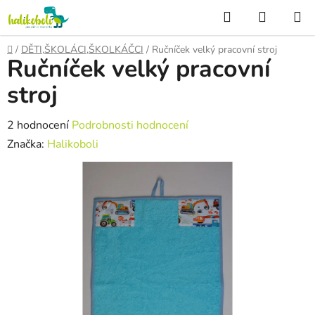
Přejít
Hledat
NÁKUP
na
KOŠÍK
obsah
Domů
/
DĚTI,ŠKOLÁCI,ŠKOLKÁČCI
/
Ručníček velký pracovní stroj
Ručníček velký pracovní
stroj
Průměrné
2 hodnocení
Podrobnosti hodnocení
hodnocení
Značka:
Halikoboli
produktu
je
5,0
z
5
hvězdiček.