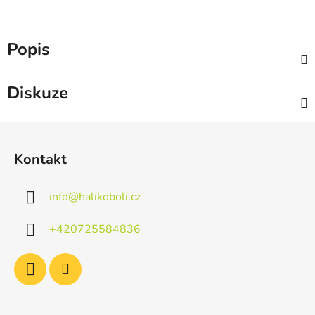
Popis
Diskuze
Z
á
Kontakt
p
a
info
@
halikoboli.cz
t
í
+420725584836