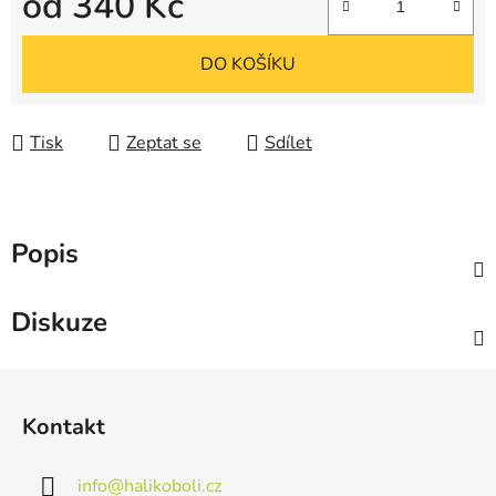
od
340 Kč
Měrná cena:
DO KOŠÍKU
Tisk
Zeptat se
Sdílet
Popis
Diskuze
Z
á
Kontakt
p
a
info
@
halikoboli.cz