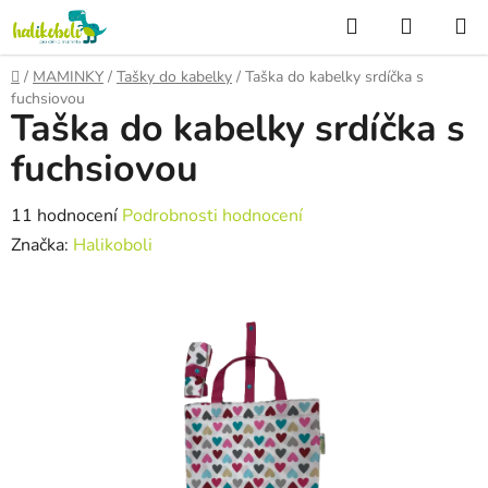
Přejít
Hledat
NÁKUP
na
KOŠÍK
obsah
Domů
/
MAMINKY
/
Tašky do kabelky
/
Taška do kabelky srdíčka s
fuchsiovou
Taška do kabelky srdíčka s
fuchsiovou
Průměrné
11 hodnocení
Podrobnosti hodnocení
hodnocení
Značka:
Halikoboli
produktu
je
5,0
z
5
hvězdiček.