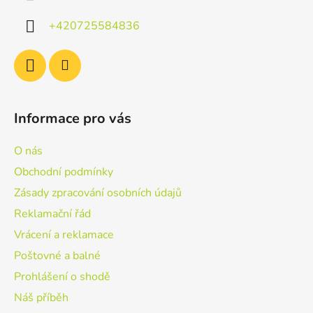
t
í
+420725584836
Informace pro vás
O nás
Obchodní podmínky
Zásady zpracování osobních údajů
Reklamační řád
Vrácení a reklamace
Poštovné a balné
Prohlášení o shodě
Náš příběh